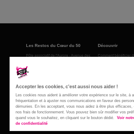
Les Restos du Cœur du 50
Découvrir
Pôle associatif de l'Aurore - Avenue des
Comment bénéficier d
Sycomores
Nos actions
50000 Saint-Lô
Nos actus
07 86 75 54 58
Nos partenaires
Nous contacter
Accepter les cookies, c'est aussi nous aider !
Les cookies nous aident à améliorer votre expérience sur le site, à 
fréquentation et à ajuster nos communications en faveur des perso
démunies. En les acceptant, vous nous aidez à être plus efficaces, e
nos frais de fonctionnement. Vous pouvez bien sûr modifier vos pré
Confidentialité
|
Accessibilité : non conforme
|
Mentions légales
| 2
quand vous le souhaitez, en cliquant sur le bouton dédié.
Voir notr
de confidentialité